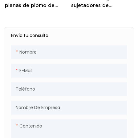
planas de plomo de
sujetadores de
cobre de alta calidad de
hardware, venta al por
China
mayor, juntas de cobre
rojas de alta calidad
Envía tu consulta
Nombre
E-Mail
Teléfono
Nombre De Empresa
Contenido