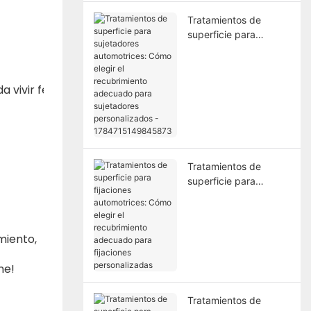
Tratamientos de
superficie para
sujetadores
automotrices: Cómo
elegir el recubrimiento
 vivir felizmente una vida feliz y pacífica.
adecuado para
sujetadores
personalizados -
1784715149845873
Tratamientos de
superficie para
fijaciones
automotrices: Cómo
elegir el recubrimiento
amiento,
adecuado para
fijaciones
me!
personalizadas
Tratamientos de