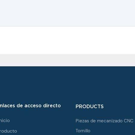
nlaces de acceso directo
PRODUCTS
nicio
Piezas de mecanizado CNC
roducto
Tornillo