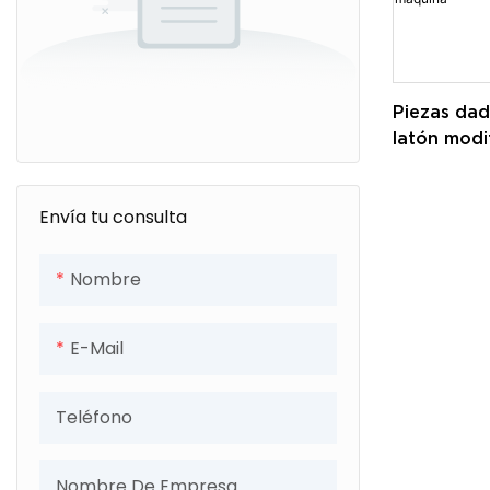
Piezas dad
latón modi
requisitos 
cobre del 
Envía tu consulta
precisión 
piezas que
máquina
Nombre
E-Mail
Teléfono
Nombre De Empresa