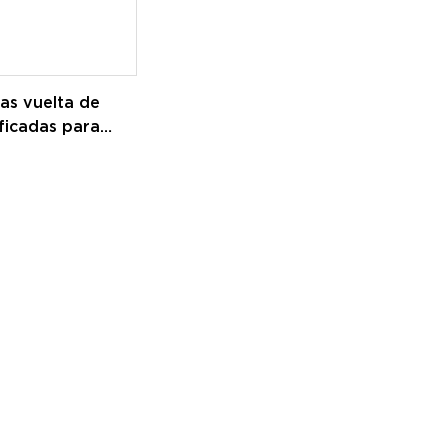
as vuelta de
ficadas para
particulares del
torno de la
del CNC de las
 trabajan a