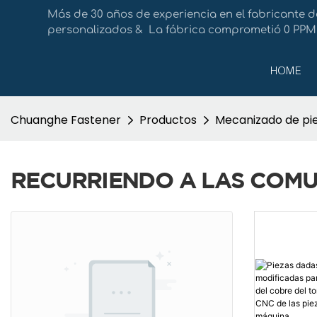
Más de 30 años de experiencia en el fabricante d
personalizados & La fábrica comprometió 0 PPM 
HOME
Chuanghe Fastener
Productos
Mecanizado de pi
RECURRIENDO A LAS COM