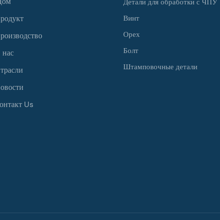
Дом
Детали для обработки с ЧПУ
родукт
Винт
Орех
роизводство
Болт
 нас
Штамповочные детали
трасли
овости
онтакт Us