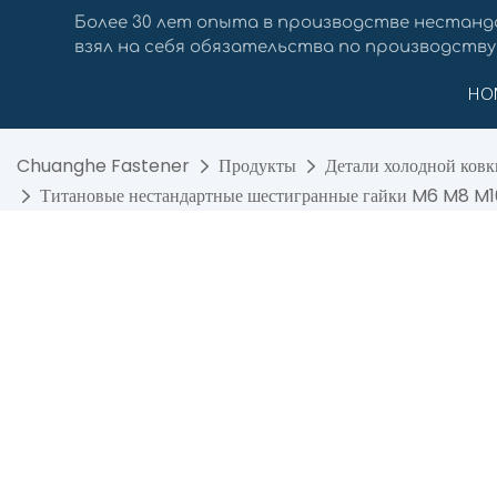
Более 30 лет опыта в производстве нестанд
взял на себя обязательства по производству
HO
Chuanghe Fastener
Продукты
Детали холодной ковк
Титановые нестандартные шестигранные гайки M6 M8 M1