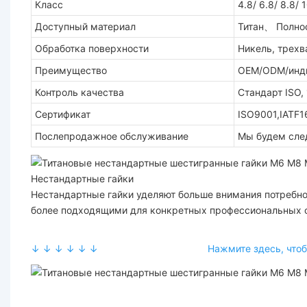
Класс
4.8/ 6.8/ 8.8/ 
Доступный материал
Титан、 Полнос
Обработка поверхности
Никель, трехв
Преимущество
OEM/ODM/инди
Контроль качества
Стандарт ISO,
Сертификат
ISO9001,IATF
Послепродажное обслуживание
Мы будем сле
Нестандартные гайки
Нестандартные гайки уделяют больше внимания потребно
более подходящими для конкретных профессиональных о
Титановая гайка m6 m8 m10 m12 m14 нестандартные шес
↓ ↓ ↓ ↓ ↓ ↓ Нажмите здесь, чтобы получи