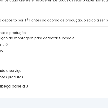
os cada cliente e resolveremos todos os seus problemas satis
 depósito por T/T antes do acordo de produção, o saldo a ser p
ante a produção.
edição de montagem para detectar função e
rno 0
do
de e serviço
tes produtos.