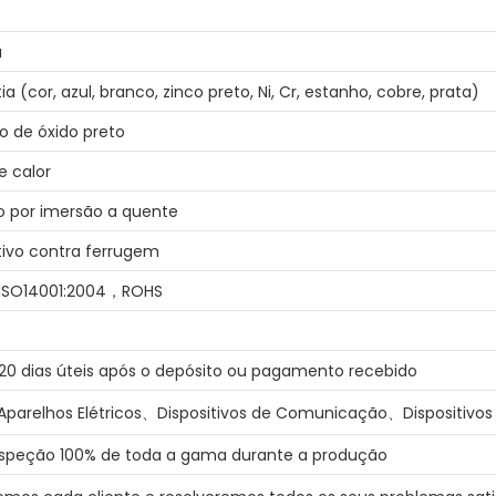
a
a (cor, azul, branco, zinco preto, Ni, Cr, estanho, cobre, prata)
o de óxido preto
e calor
o por imersão a quente
tivo contra ferrugem
,ISO14001:2004，ROHS
20 dias úteis após o depósito ou pagamento recebido
parelhos Elétricos、Dispositivos de Comunicação、Dispositivos
inspeção 100% de toda a gama durante a produção