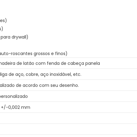
tes)
s)
para drywall)
auto-roscantes grossos e finos)
madeira de latão com fenda de cabeça panela
iga de aço, cobre, aço inoxidável, etc.
alizado de acordo com seu desenho.
personalizado
a +/-0,002 mm