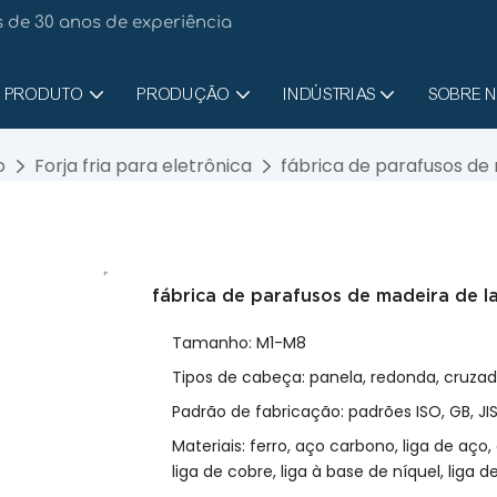
 de 30 anos de experiência
PRODUTO
PRODUÇÃO
INDÚSTRIAS
SOBRE 
o
Forja fria para eletrônica
fábrica de parafusos de
fábrica de parafusos de madeira de 
Tamanho: M1-M8
Tipos de cabeça: panela, redonda, cruzad
Padrão de fabricação: padrões ISO, GB, JIS
Materiais: ferro, aço carbono, liga de aço,
liga de cobre, liga à base de níquel, liga de