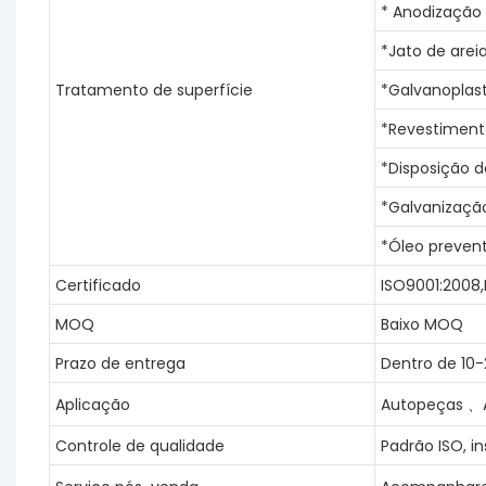
* Anodização
*Jato de arei
Tratamento de superfície
*Galvanoplasti
*Revestiment
*Disposição d
*Galvanizaçã
*Óleo preven
Certificado
ISO9001:2008
MOQ
Baixo MOQ
Prazo de entrega
Dentro de 10-
Aplicação
Autopeças 、A
Controle de qualidade
Padrão ISO, 