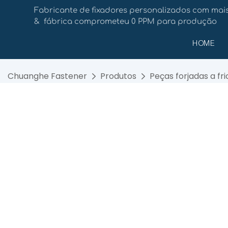
Fabricante de fixadores personalizados com mais
& fábrica comprometeu 0 PPM para produção
HOME
Chuanghe Fastener
Produtos
Peças forjadas a fri