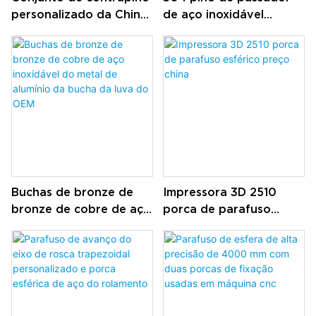
personalizado da China
de aço inoxidável
Pino roscado de
suporte de prateleira
galvanização de aço
cilíndrica Peg Pin Rod
inoxidável de aço
inoxidável
Buchas de bronze de
Impressora 3D 2510
bronze de cobre de aço
porca de parafuso
inoxidável do metal de
esférico preço china
alumínio da bucha da
luva do OEM