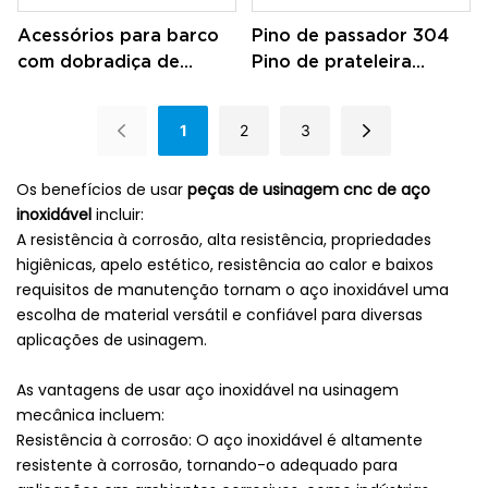
Acessórios para barco
Pino de passador 304
com dobradiça de
Pino de prateleira
qualidade, parafusos de
cilíndrico de aço
aço inoxidável, botão à
inoxidável M2 M3 M4 M5
1
2
3
prova d'água
Pino de passador
Os benefícios de usar
peças de usinagem cnc de aço
inoxidável
incluir:
A resistência à corrosão, alta resistência, propriedades
higiênicas, apelo estético, resistência ao calor e baixos
requisitos de manutenção tornam o aço inoxidável uma
escolha de material versátil e confiável para diversas
aplicações de usinagem.
As vantagens de usar aço inoxidável na usinagem
mecânica incluem:
Resistência à corrosão: O aço inoxidável é altamente
resistente à corrosão, tornando-o adequado para