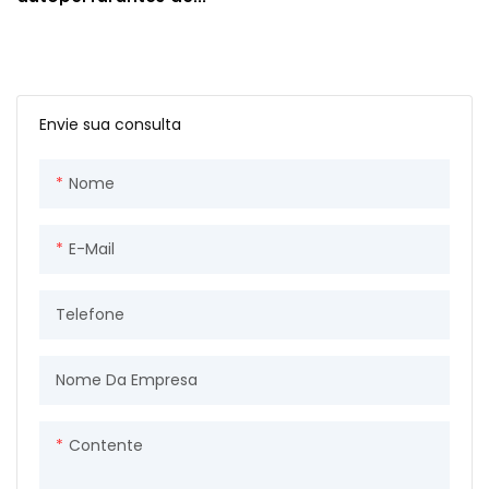
segurança torx com
cabeça escareada
zincada
Envie sua consulta
Nome
E-Mail
Telefone
Nome Da Empresa
Contente