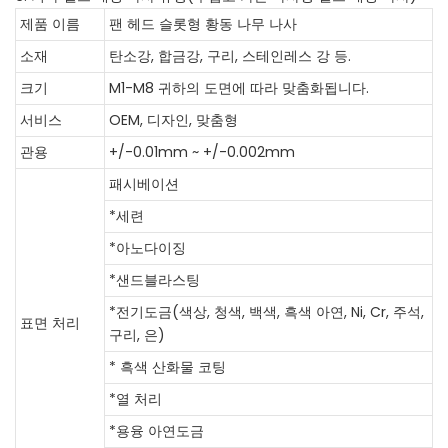
제품 이름
팬 헤드 슬롯형 황동 나무 나사
소재
탄소강, 합금강, 구리, 스테인레스 강 등.
크기
M1-M8
귀하의 도면에 따라 맞춤화됩니다.
서비스
OEM, 디자인, 맞춤형
관용
+/-0.01mm ~ +/-0.002mm
패시베이션
*세련
*아노다이징
*샌드블라스팅
*전기도금(색상, 청색, 백색, 흑색 아연, Ni, Cr, 주석,
표면 처리
구리, 은)
* 흑색 산화물 코팅
*열 처리
*용융 아연도금