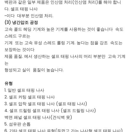
벽판과 같은 일부 제품은 인산염 처리(인산염 처리)를 해야 합니
다. 셀프 태핑 나사
~이다
대부분 인산염 처리.
(3) 냉간압조 공정
고속 콜드 헤딩 기계와 높은 기계를 사용하는 것이 좋습니다 속도
스레드 구르는
기계
또는 고속 유성 스레드 롤링 기계. 높다는 점을 강조
속도는
보장하는 것이다
제품 품질. 에서 생산하는 셀프 태핑 나사의 머리 부분만
고속 기계
는
형성되고 실이
품질이 높습니다.
유형
1. 일반 셀프 태핑 나사
2. 셀프 커팅 셀프 태핑 나사
3. 셀프 압착 셀프 태핑 나사 (셀프 태핑 나사)
4. 셀프 드릴링 셀프 태핑 나사 (셀프 드릴링 나사)
벽면 패널 셀프 태핑 나사(건식벽 못)
5. 섬유판 손톱
6. 기타 셀프 태핑 나사 유형(두껍고 가는 나사형 셀프 태핑 나사)