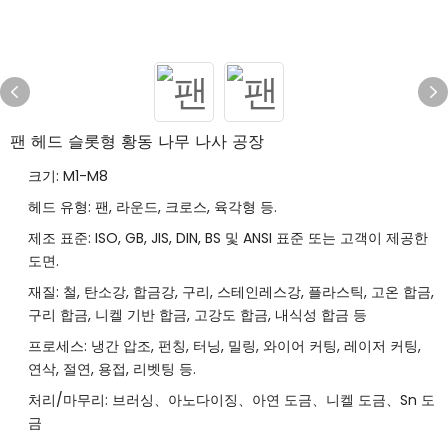
팬 헤드 슬롯형 황동 나무 나사 공장
크기: M1-M8
헤드 유형: 팬, 라운드, 크로스, 육각형 등.
제조 표준: ISO, GB, JIS, DIN, BS 및 ANSI 표준 또는 고객이 제공한
도면.
재질: 철, 탄소강, 합금강, 구리, 스테인레스강, 플라스틱, 고온 합금,
구리 합금, 니켈 기반 합금, 고강도 합금, 내식성 합금 등
프로세스: 냉간 압조, 펀칭, 터닝, 밀링, 와이어 커팅, 레이저 커팅,
연삭, 절연, 용접, 리벳팅 등.
처리/마무리: 브러싱、아노다이징、아연 도금、니켈 도금、Sn 도
금