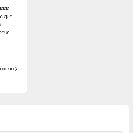
dade
em que
e
seus
róximo