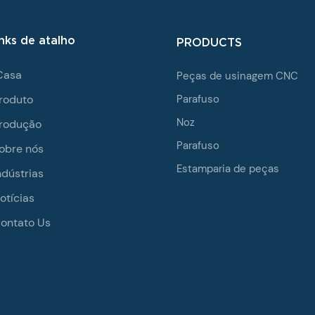
inks de atalho
PRODUCTS
Casa
Peças de usinagem CNC
roduto
Parafuso
Noz
rodução
Parafuso
obre nós
Estamparia de peças
ndústrias
otícias
ontato Us