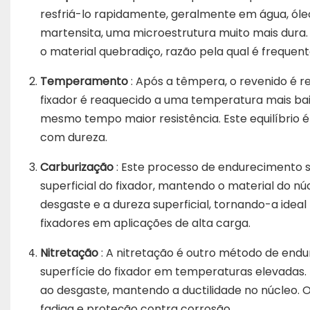
resfriá-lo rapidamente, geralmente em água, óle
martensita, uma microestrutura muito mais dura. 
o material quebradiço, razão pela qual é freque
Temperamento
: Após a têmpera, o revenido é rea
fixador é reaquecido a uma temperatura mais ba
mesmo tempo maior resistência. Este equilíbrio 
com dureza.
Carburização
: Este processo de endurecimento 
superficial do fixador, mantendo o material do 
desgaste e a dureza superficial, tornando-a idea
fixadores em aplicações de alta carga.
Nitretação
: A nitretação é outro método de endu
superfície do fixador em temperaturas elevadas.
ao desgaste, mantendo a ductilidade no núcleo. O
fadiga e proteção contra corrosão.