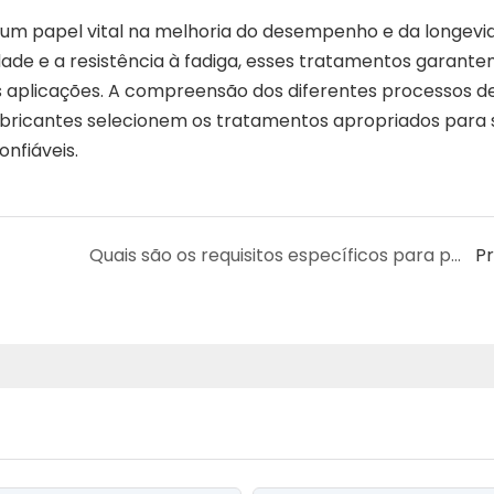
 papel vital na melhoria do desempenho e da longevi
idade e a resistência à fadiga, esses tratamentos garant
as aplicações. A compreensão dos diferentes processos d
abricantes selecionem os tratamentos apropriados para 
nfiáveis.
Quais são os requisitos específicos para parafusos de aeronaves em termos de resistência e durabilidade?
P