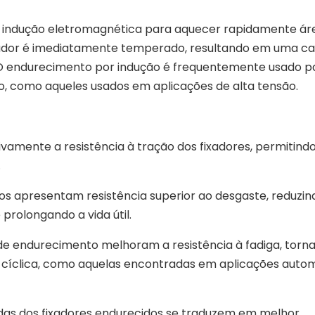
iza indução eletromagnética para aquecer rapidamente ár
fixador é imediatamente temperado, resultando em uma 
. O endurecimento por indução é frequentemente usado p
, como aqueles usados ​​em aplicações de alta tensão.
ivamente a resistência à tração dos fixadores, permitind
.
dos apresentam resistência superior ao desgaste, reduzin
prolongando a vida útil.
de endurecimento melhoram a resistência à fadiga, torn
ga cíclica, como aquelas encontradas em aplicações auto
das dos fixadores endurecidos se traduzem em melhor