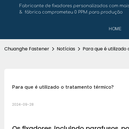
Fabricante de fixadores personalizados com mais
& fábrica comprometeu 0 PPM para produção
HOME
Chuanghe Fastener
Notícias
Para que é utilizad
Para que é utilizado o tratamento térmico?
2024-09-28
Os fixadores, incluindo parafusos, 