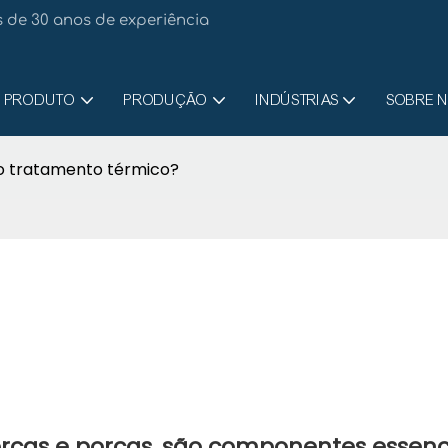
 de 30 anos de experiência
PRODUTO
PRODUÇÃO
INDÚSTRIAS
SOBRE 
o o tratamento térmico?
porcas e porcas, são componentes essenc