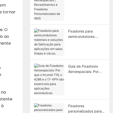
Aeroespaciais |
 em
Revestimentos e
e tornar
Fixadores
Personalizados da
AMS
e. O
Fixadores para
do ao
semicondutores:
materiais e soluções
amente
de fabricação para
aplicações em salas
limpas e vácuo.
Guia de Fixadores
o
Aeroespaciais: Por
e
que o Inconel 718, o
A286 e o ​​17-4PH são
essenciais para
 na
aplicações
aeronáuticas
istente
 à
Fixadores
personalizados para a