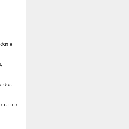
adas e
,
cidos
tência e