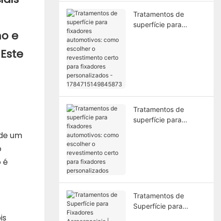
Tratamentos de
superfície para
ho e
fixadores
automotivos: como
Este
escolher o
revestimento certo
para fixadores
personalizados -
1784715149845873
Tratamentos de
superfície para
fixadores
 de um
automotivos: como
o
escolher o
 é
revestimento certo
para fixadores
personalizados
Tratamentos de
Superfície para
is
Fixadores