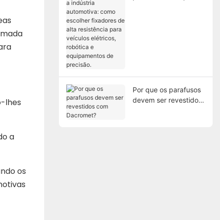
indústria automotiva:
como escolher
eas
fixadores de alta
camada
resistência para
ara
veículos elétricos,
robótica e
equipamentos de
precisão.
Por que os parafusos
devem ser revestidos
o-lhes
com Dacromet?
do a
ando os
motivas