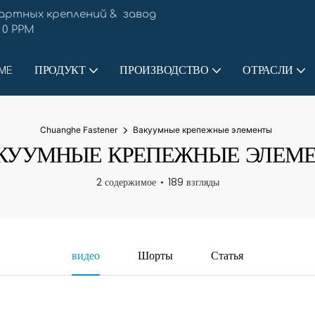
артных креплений & завод
 0 PPM
ME
ПРОДУКТ
ПРОИЗВОДСТВО
ОТРАСЛИ
Chuanghe Fastener
Вакуумные крепежные элементы
КУУМНЫЕ КРЕПЕЖНЫЕ ЭЛЕМ
2 содержимое
189 взгляды
видео
Шорты
Статья