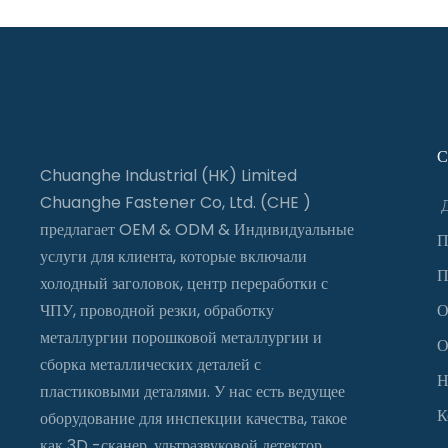
С
Chuanghe Industrial (HK) Limited
Chuanghe Fastener Co, Ltd. (CHE )
предлагает OEM & ODM & Индивидуальные
П
услуги для клиента, которые включали
П
холодный заголовок, центр переработки с
ЧПУ, проводной резки, обработку
О
металлургии порошковой металлургии и
О
сборка металлических деталей с
Н
пластиковыми деталями. У нас есть ведущее
К
оборудование для инспекции качества, такое
как 3D -сканер, ультразвуковой детектор