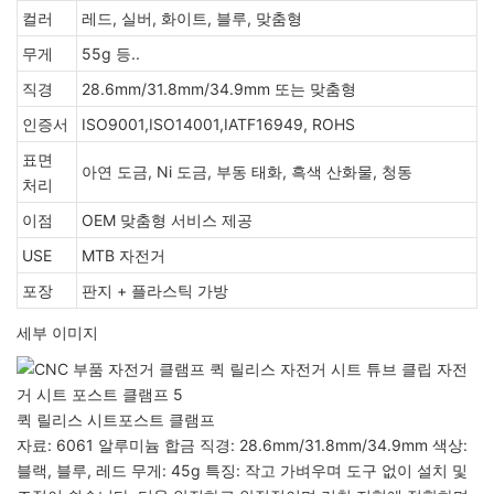
컬러
레드, 실버, 화이트, 블루, 맞춤형
무게
55g 등..
직경
28.6mm/31.8mm/34.9mm 또는 맞춤형
인증서
ISO9001,ISO14001,IATF16949, ROHS
표면
아연 도금, Ni 도금, 부동 태화, 흑색 산화물, 청동
처리
이점
OEM 맞춤형 서비스 제공
USE
MTB 자전거
포장
판지 + 플라스틱 가방
세부 이미지
퀵 릴리스 시트포스트 클램프
자료: 6061 알루미늄 합금 직경: 28.6mm/31.8mm/34.9mm 색상:
블랙, 블루, 레드 무게: 45g 특징: 작고 가벼우며 도구 없이 설치 및