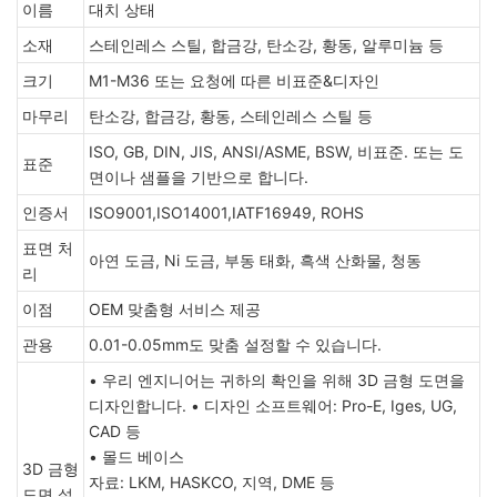
이름
대치 상태
소재
스테인레스 스틸, 합금강, 탄소강, 황동, 알루미늄 등
크기
M1-M36 또는 요청에 따른 비표준&디자인
마무리
탄소강, 합금강, 황동, 스테인레스 스틸 등
ISO, GB, DIN, JIS, ANSI/ASME, BSW, 비표준. 또는 도
표준
면이나 샘플을 기반으로 합니다.
인증서
ISO9001,ISO14001,IATF16949, ROHS
표면 처
아연 도금, Ni 도금, 부동 태화, 흑색 산화물, 청동
리
이점
OEM 맞춤형 서비스 제공
관용
0.01-0.05mm도 맞춤 설정할 수 있습니다.
• 우리 엔지니어는 귀하의 확인을 위해 3D 금형 도면을
디자인합니다. • 디자인 소프트웨어: Pro-E, Iges, UG,
CAD 등
• 몰드 베이스
3D 금형
자료: LKM, HASKCO, 지역, DME 등
도면 설