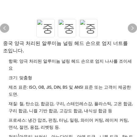
중국 양극 처리된 알루미늄 널링 헤드 손으로 엄지 너트를
조입니다.
항목: 양극 처리된 알루미늄 널링 헤드 손으로 엄지 나사를 조이세
요
크기: 맞춤형
제조 표준: ISO, GB, JIS, DIN, BS 및 ANSI 표준 또는 고객이 제공한
도면.
재질: 철, 탄소강, 합금강, 구리, 스테인레스강, 플라스틱, 고온 합금,
구리 합금, 니켈 기반 합금, 고강도 합금, 내식성 합금 등
프로세스: 냉간 압조, 펀칭, 터닝, 밀링, 와이어 커팅, 레이저 커팅,
연삭, 절연, 용접, 리벳팅 등.
처리/마무리: 브러싱、아노다이징、아연 도금、니켈 도금、Sn 도