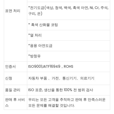
*전기도금(색상, 청색, 백색, 흑색 아연, Ni, Cr, 주석,
표면 처리
구리, 은)
* 흑색 산화물 코팅
*열 처리
*용융 아연도금
*방청유
인증서
ISO9001,IATF16949，ROHS
신청
자동차 부품 、가전、통신기기、의료기기
품질 관리
ISO 표준, 생산을 통한 100% 전 범위 검사
판매 후 서비
우리는 모든 고객을 추적하고 판매 후 만족스러운
스
모든 문제를 해결할 것입니다.