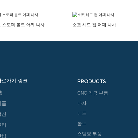
 스토퍼 볼트 어깨 나사
소켓 헤드 캡 어깨 나사
바로가기 링크
PRODUCTS
홈
CNC 가공 부품
제품
나사
너트
생산
볼트
우리
스탬핑 부품
산업