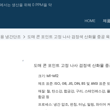
에서는 생산을 위해 0 PPM을 약
HOME
제
용 냉간단조
도매 콘 포인트 고정 나사 검정색 산화물 중공 육
도매 콘 포인트 고정 나사 검정색 산화물 중
크기: M1-M12
제조 표준: ISO, GB, JIS, DIN, BS 및 ANSI
재질: 철, 탄소강, 합금강, 구리, 스테인레스강, 
합금 등
프로세스: 냉간 압조, 펀칭, 터닝, 밀링, 와이어 커