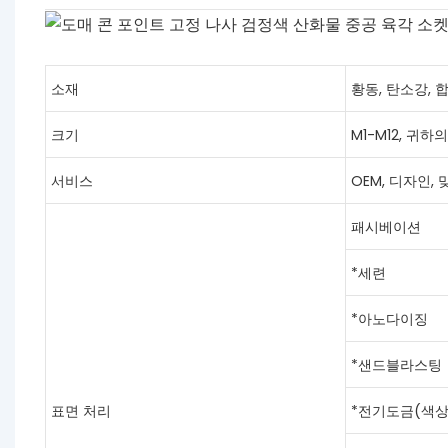
소재
황동, 탄소강, 
크기
M1-M12, 귀
서비스
OEM, 디자인,
패시베이션
*세련
*아노다이징
*샌드블라스팅
표면 처리
*전기도금(색상, 청