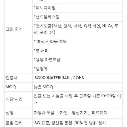
*아노다이징
*샌드블라스팅
*전기도금(색상, 청색, 백색, 흑색 아연, Ni, Cr, 주
표면 처리
석, 구리, 은)
* 흑색 산화물 코팅
*열 처리
*용융 아연도금
*방청유
인증서
ISO9001,IATF16949，ROHS
MOQ
낮은 MOQ
입금 또는 지불금 수령 후 근무일 기준 10-20일 이
배달 시간
내
신청
자동차 부품 、가전、통신기기、의료기기
품질 관리
ISO 표준, 생산을 통한 100% 전 범위 검사