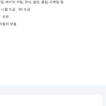
팅, 레이저 커팅, 연삭, 절연, 용접, 리벳팅 등.
니켈 도금、Sn 도금
곳、피트
자동차 부품