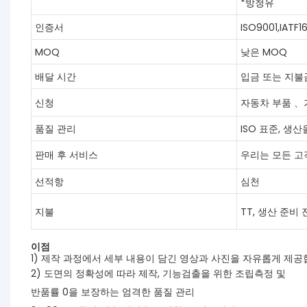
*방청유
인증서
ISO9001,IATF
MOQ
낮은 MOQ
배달 시간
입금 또는 지불금
신청
자동차 부품 
품질 관리
ISO 표준, 생산
판매 후 서비스
우리는 모든 고
선적항
심천
지불
TT, 생산 준비
이점
1) 제작 과정에서 세부 내용이 담긴 영상과 사진을 자유롭게 제공
2) 도면의 정확성에 따라 제작, 기능검출을 위한 조립측정 및
반품률 0을 보장하는 엄격한 품질 관리