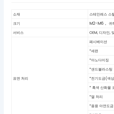
소재
스테인레스 스틸,
M2-M6，
크기
귀
서비스
OEM, 디자인,
패시베이션
*세련
*아노다이징
*샌드블라스팅
표면 처리
*전기도금(색상, 청
* 흑색 산화물 
*열 처리
*용융 아연도금