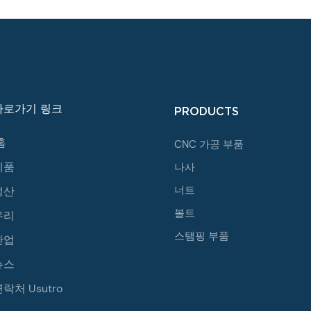
바로가기 링크
PRODUCTS
홈
CNC 가공 부품
제품
나사
너트
생산
볼트
우리
스탬핑 부품
산업
뉴스
락처 Usutro