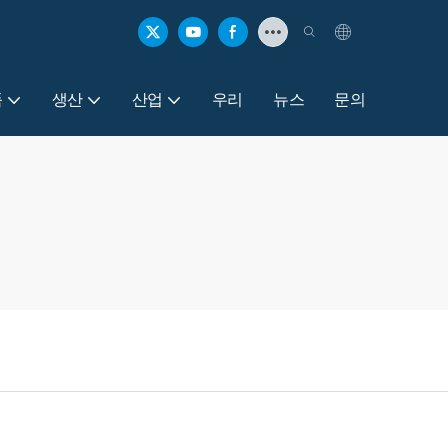
품
생산
산업
우리
뉴스
문의