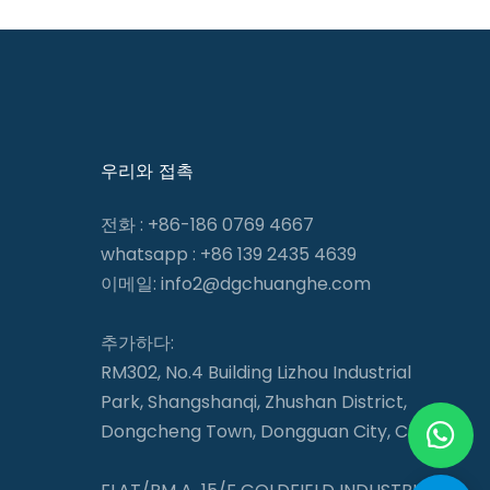
우리와 접촉
전화 : +86-186 0769 4667
whatsapp : +86 139 2435 4639
이메일:
info2@dgchuanghe.com
추가하다:
RM302, No.4 Building Lizhou Industrial
Park, Shangshanqi, Zhushan District,
Dongcheng Town, Dongguan City, China