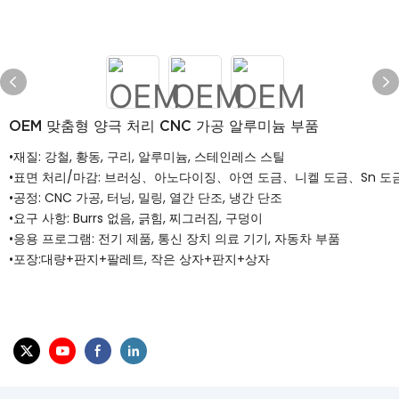
OEM 맞춤형 양극 처리 CNC 가공 알루미늄 부품
•재질: 강철, 황동, 구리, 알루미늄, 스테인레스 스틸
•표면 처리/마감: 브러싱、아노다이징、아연 도금、니켈 도금、Sn 도
•공정: CNC 가공, 터닝, 밀링, 열간 단조, 냉간 단조
•요구 사항: Burrs 없음, 긁힘, 찌그러짐, 구덩이
•응용 프로그램: 전기 제품, 통신 장치 의료 기기, 자동차 부품
•포장:대량+판지+팔레트, 작은 상자+판지+상자