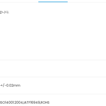
합니다.
~+/-0.02mm
,ISO14001:2004,IATF16949,ROHS