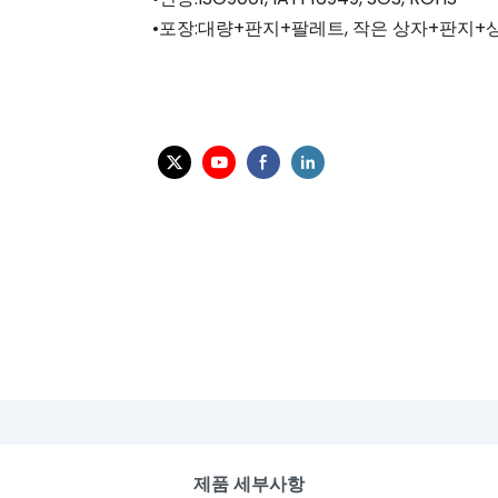
•포장:대량+판지+팔레트, 작은 상자+판지+상
제품 세부사항