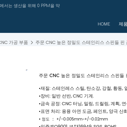
에서는 생산을 위해 0 PPM을 약
HOME
제
CNC 가공 부품
주문 CNC 높은 정밀도 스테인리스 스핀들 핀 
주문 CNC 높은 정밀도 스테인리스 스핀들 
•재질: 스테인레스 스틸, 탄소강, 강철, 황동, 
•장비: 일반 선반, CNC 기계.
•금속 공정: CNC 터닝, 밀링, 드릴링, 계획, 연
•표면 처리: 용융 아연 도금, 페인트, 양극 산화
•
：
정도
+/-0.005mm~+/-0.02mm
•인증:ISO9001, IATF16949, SGS, ROHS