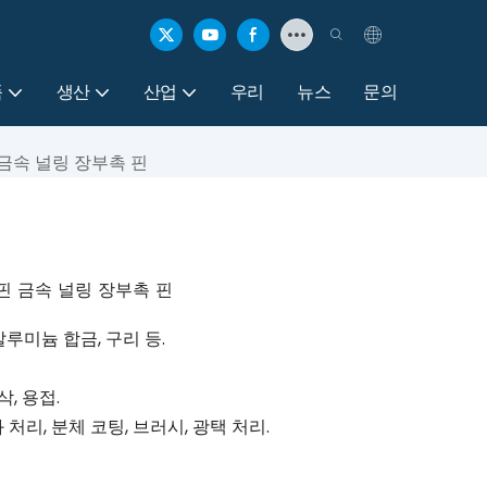
품
생산
산업
우리
뉴스
문의
금속 널링 장부촉 핀
핀 금속 널링 장부촉 핀
알루미늄 합금, 구리 등.
삭, 용접.
 처리, 분체 코팅, 브러시, 광택 처리.