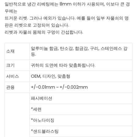
일반적으로 냉간 리베팅에는 8mm 이하가 사용되며, 이보다 큰 경
우에는
뜨거운 리벳. 그러나 예외가 있습니다. 예를 들어 일부 자물쇠의 명
판은 리벳으로 고정되어 있습니다.
리벳과 자물쇠 몸체의 구멍이 간섭합니다.
알루미늄 합금,
탄소강, 합금강, 구리, 스테인레스 강
소재
등.
크기
귀하의 도면에 따라 맞춤화됩니다.
서비스
OEM, 디자인, 맞춤형
관용
+/-0.01mm ~ +/-0.002mm
패시베이션
*세련
*아노다이징
*샌드블라스팅