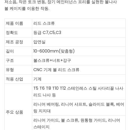
저소음, 작은 토크 변동, 장기 메인터넌스 프리를 실현한 볼나사
볼 케이지를 이용한 작동.
제품 이름
리드 스크류
정확도
등급 C7,C5,C3
제조 공정
압연실
길이
10-6000mm(맞춤형)
구조
볼스크류+너트+강구
유형
CNC 기계 볼 리드 스크류
적용 산업
기계
T5 T6 T8 T10 T12 스테인레스 스틸 사다리꼴 나사
리드 나사 등
리니어 베어링, 리니어 샤프트, 슬라이드 블록, 베어
링 지지대
주요 상품
리니어 가이드, 볼 스크류, 원통형 가이드, 리니어
스테이지