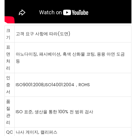
크
고객 요구 사항에 따라(도면)
기
표
면
아노다이징, 패시베이션, 흑색 산화물 코팅, 용융 아연 도금
처
등
리
인
증
ISO9001:2008,ISO14001:2004，ROHS
서
품
질
ISO 표준, 생산을 통한 100% 전 범위 검사
관
리
QC
나사 게이지, 캘리퍼스