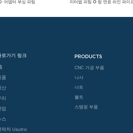
수 어댑터 부싱 피팅
미터법 피팅 O 링 연료 라인 파이
바로가기 링크
PRODUCTS
홈
CNC 가공 부품
제품
나사
너트
생산
볼트
우리
스탬핑 부품
산업
뉴스
락처 Usutro