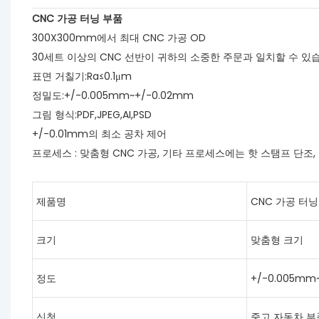
CNC 가공 터닝 부품
300X300mm에서 최대 CNC 가공 OD
30세트 이상의 CNC 선반이 귀하의 소중한 주문과 일치할 수 있
표면 거칠기:Ra≤0.1μm
정밀도:+/-0.005mm~+/-0.02mm
그림 형식:PDF,JPEG,AI,PSD
+/-0.01mm의 최소 공차 제어
프로세스 : 맞춤형 CNC 가공, 기타 프로세스에는 핫 스탬프 단조
제품명
CNC 가공 터닝
크기
맞춤형 크기
정도
+/-0.005mm
신청
중고 자동차 부