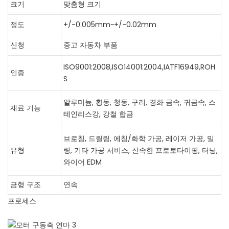
크기
맞춤형 크기
정도
+/-0.005mm~+/-0.02mm
신청
중고 자동차 부품
ISO9001:2008,ISO14001:2004,IATF16949,ROH
인증
S
알루미늄, 황동, 청동, 구리, 경화 금속, 귀금속, 스
재료 기능
테인리스강, 강철 합금
브로칭, 드릴링, 에칭/화학 가공, 레이저 가공, 밀
유형
링, 기타 가공 서비스, 신속한 프로토타이핑, 터닝,
와이어 EDM
금형 구조
연속
프로세스