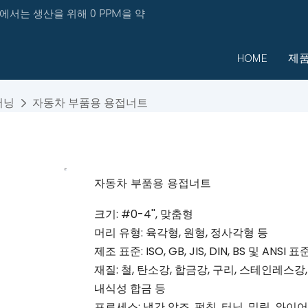
에서는 생산을 위해 0 PPM을 약
HOME
제
터닝
자동차 부품용 용접너트
자동차 부품용 용접너트
크기: #0-4'', 맞춤형
머리 유형: 육각형, 원형, 정사각형 등
제조 표준: ISO, GB, JIS, DIN, BS 및 AN
재질: 철, 탄소강, 합금강, 구리, 스테인레스강,
내식성 합금 등
프로세스: 냉간 압조, 펀칭, 터닝, 밀링, 와이어