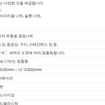
리는 다양한 것을 제공합니다
,
, 사다리꼴 너트, 슬롯 너트,
동차 부품용 용접너트
강, 합금강, 구리, 스테인레스 강 등.
4'',
귀하의 도면에 따라 맞춤화됩니다.
M, 디자인, 맞춤형
-0.01mm ~ +/-0.002mm
시베이션
세련
아노다이징
샌드블라스팅