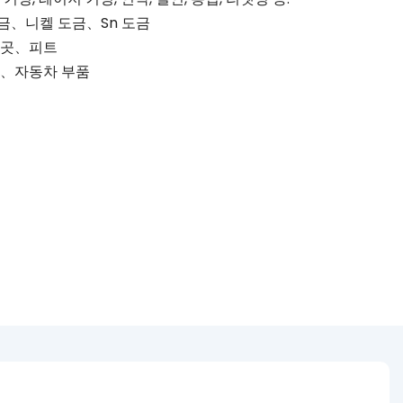
금、니켈 도금、Sn 도금
 곳、피트
기、자동차 부품