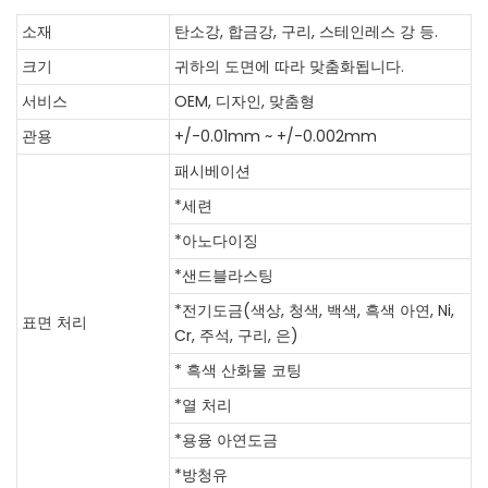
소재
탄소강, 합금강, 구리, 스테인레스 강 등.
크기
귀하의 도면에 따라 맞춤화됩니다.
서비스
OEM, 디자인, 맞춤형
관용
+/-0.01mm ~ +/-0.002mm
패시베이션
*세련
*아노다이징
*샌드블라스팅
*전기도금(색상, 청색, 백색, 흑색 아연, Ni,
표면 처리
Cr, 주석, 구리, 은)
* 흑색 산화물 코팅
*열 처리
*용융 아연도금
*방청유