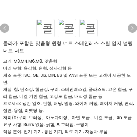
콜라가 포함된 맞춤형 원형 너트 스테인레스 스틸 엄지 널링
너트 너트
크기: M3,M4,M6,M8, 맞춤형
머리 유형: 육각형, 원형, 정사각형 등
제조 표준: ISO, GB, JIS, DIN, BS 및 ANSI 표준 또는 고객이 제공한 도
면.
재질: 철, 탄소강, 합금강, 구리, 스테인레스강, 플라스틱, 고온 합금, 구
리 합금, 니켈 기반 합금, 고강도 합금, 내식성 합금 등
프로세스: 냉간 압조, 펀칭, 터닝, 밀링, 와이어 커팅, 레이저 커팅, 연삭,
절연, 용접, 리벳팅 등.
처리/마무리: 브러싱、아노다이징、아연 도금、니켈 도금、Sn 도금
요구 사항: Burrs 없음, 긁힘, 찌그러짐, 구덩이
적용 분야: 전기 기기, 통신 기기, 의료 기기, 자동차 부품