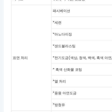
패시베이션
*세련
*아노다이징
*샌드블라스팅
표면 처리
*전기도금(색상, 청색, 백색, 흑색 아연, Ni
* 흑색 산화물 코팅
*열 처리
*용융 아연도금
*방청유