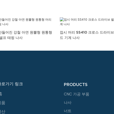
만들어진 강철 아연 원뿔형 원통형
접시 머리 SS410 크로스 드라이브
 셀프 태핑 나사
드 기계 나사
바로가기 링크
PRODUCTS
홈
CNC 가공 부품
제품
나사
너트
생산