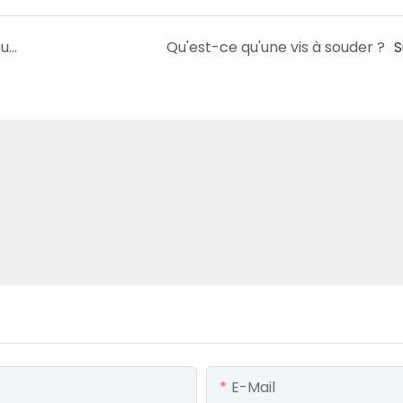
Quels sont les processus de traitement de surface des boulons en U ?
Qu'est-ce qu'une vis à souder ?
S
E-Mail