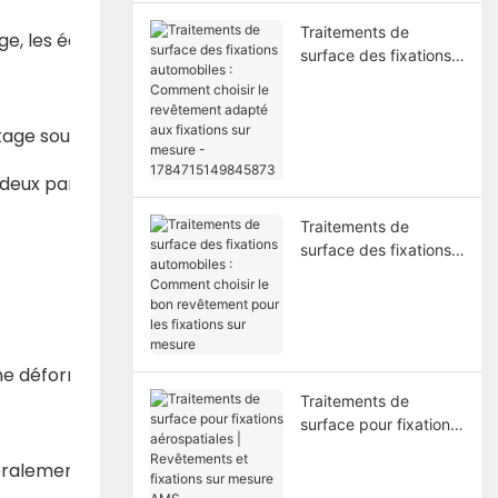
Traitements de
e, les écrous de rivetage par traction et les écrous de r
surface des fixations
automobiles :
Comment choisir le
revêtement adapté
ivetage sous pression provoque la déformation plastique du
aux fixations sur
mesure -
deux parties. Il existe deux types d'écrous non standard po
1784715149845873
Traitements de
surface des fixations
automobiles :
Comment choisir le
bon revêtement pour
les fixations sur
mesure
 une déformation plastique sous l'action d'une force exte
Traitements de
surface pour fixations
aérospatiales |
alement utilisé dans le cas où la hauteur de la fixation es
Revêtements et
fixations sur mesure