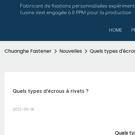
Fabricant de fixations personnalisées expérimen
l'usine s'est engagée à 0 PPM pour la production
HOME
P
Chuanghe Fastener
Nouvelles
Quels types d'écrou
Quels types d'écrous à rivets ?
2022-05-18
Quels ty