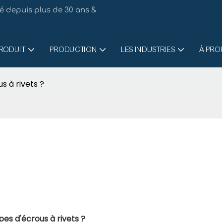
té depuis plus de 30 ans &
RODUIT
PRODUCTION
LES INDUSTRIES
À PRO
s à rivets ?
pes d'écrous à rivets ?