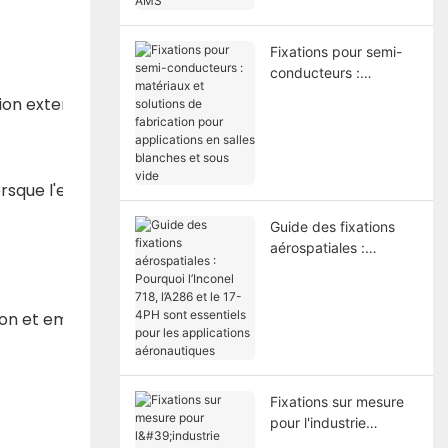
AMS
Fixations pour semi-
conducteurs :
matériaux et solutions
nsion externe lors du processus de rivetage. La connexion 
de fabrication pour
applications en salles
blanches et sous vide
lorsque l'espace d'installation est petit et que les outils 
Guide des fixations
aérospatiales :
Pourquoi l’Inconel 718,
l’A286 et le 17-4PH
sont essentiels pour
tion et empêcher efficacement l'entrée de substances ext
les applications
aéronautiques
Fixations sur mesure
pour l'industrie
automobile : comment