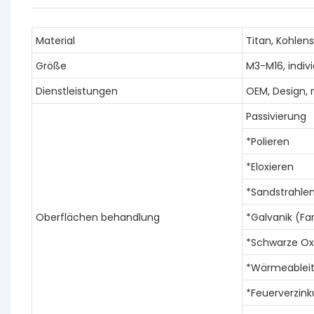
Material
Titan, Kohlens
Größe
M3-M16, indivi
Dienstleistungen
OEM, Design,
Passivierung
*Polieren
*Eloxieren
*Sandstrahle
Oberflächen behandlung
*Galvanik (Far
*Schwarze Ox
*Wärmeablei
*Feuerverzin