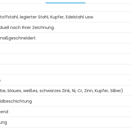
toffstahl, legierter Stahl, Kupfer, Edelstahl usw.
duell nach Ihrer Zeichnung.
 maßgeschneidert
n
be, blaues, weißes, schwarzes Zink, Ni, Cr, Zinn, Kupfer, Silber)
idbeschichtung
tend
kung