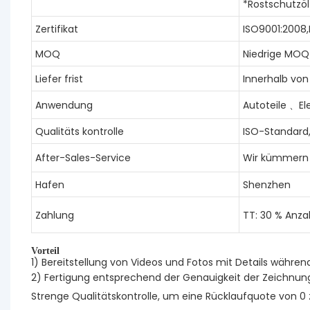
*Rostschutzöl
Zertifikat
ISO9001:2008
MOQ
Niedrige MOQ
Liefer frist
Innerhalb vo
Anwendung
Autoteile 、E
Qualitäts kontrolle
ISO-Standard,
After-Sales-Service
Wir kümmern 
Hafen
Shenzhen
Zahlung
TT: 30 % Anza
Vorteil
1) Bereitstellung von Videos und Fotos mit Details währen
2) Fertigung entsprechend der Genauigkeit der Zeichn
Strenge Qualitätskontrolle, um eine Rücklaufquote von 0