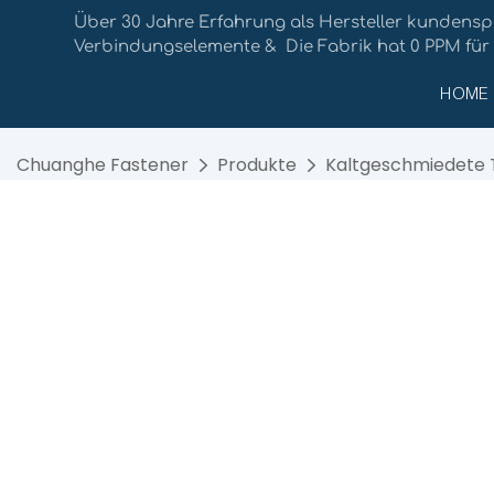
Über 30 Jahre Erfahrung als Hersteller kundensp
Verbindungselemente & Die Fabrik hat 0 PPM für
HOME
Chuanghe Fastener
Produkte
Kaltgeschmiedete T