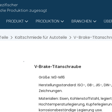
ezifischer
 die Produktion zugesagt
PRODUKT
PRODUKTION
BRANCHEN
ÜBE
eile
Kaltschmiede für Autoteile
V-Brake-Titanschr
V-Brake-Titanschraube
Größe: M3-M16
Herstellungsstandard: ISO-, GB-, JIS-, DI
Zeichnungen.
Materialien: Eisen, Kohlenstoffstahl, legiert
Hochtemperaturlegierung, Kupferlegierung
korrosionsbeständige Legierung usw.