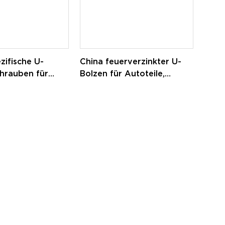
ifische U-
China feuerverzinkter U-
hrauben für
Bolzen für Autoteile,
utzfahrzeuge,
Anhänger-U-Bolzen
he U-Bolzen aus
304 und 316