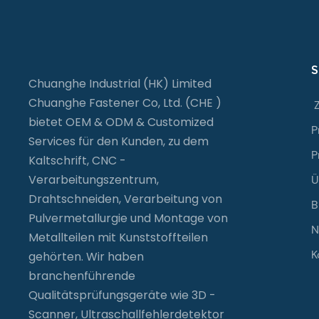
S
Chuanghe Industrial (HK) Limited
Chuanghe Fastener Co, Ltd. (CHE )
bietet OEM & ODM & Customized
P
Services für den Kunden, zu dem
P
Kaltschrift, CNC -
Verarbeitungszentrum,
Ü
Drahtschneiden, Verarbeitung von
B
Pulvermetallurgie und Montage von
N
Metallteilen mit Kunststoffteilen
K
gehörten. Wir haben
branchenführende
Qualitätsprüfungsgeräte wie 3D -
Scanner, Ultraschallfehlerdetektor