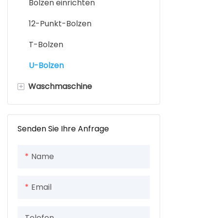
Kontermuttern
Bolzen einrichten
Chicago-Schraube
Schweißmutter
12-Punkt-Bolzen
Rändelschraube
Vierkantmutter
T-Bolzen
Schlitzschrauben
runde Mutter
U-Bolzen
Bohrschraube
+
Waschmaschine
Flanschmutter
Mikroschrauben
Flache Unterlegscheibe
Torx-Schrauben
Senden Sie Ihre Anfrage
Stellschraube
Name
Innensechskantschrauben
Sechskantschraube
Email
Telefon