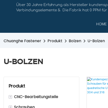
Über 30 Jahre Erfahrung als Hersteller kundensp
Verbindungselemente & Die Fabrik hat 0 PPM für
HOME
Chuanghe Fastener
Produkt
Bolzen
U-Bolzen
U-BOLZEN
Produkt
+
CNC-Bearbeitungsteile
+
Schrauben
CNC-Bearbeitungsteile aus