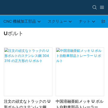
CNC 機械加工部品
スクリュー
ナット
ボ
Uボルト
注文の頑丈なトラックの U
中国溶融亜鉛メッキ U ボル
形ボルトのステンレス鋼
ト自動車部品トレーラー U