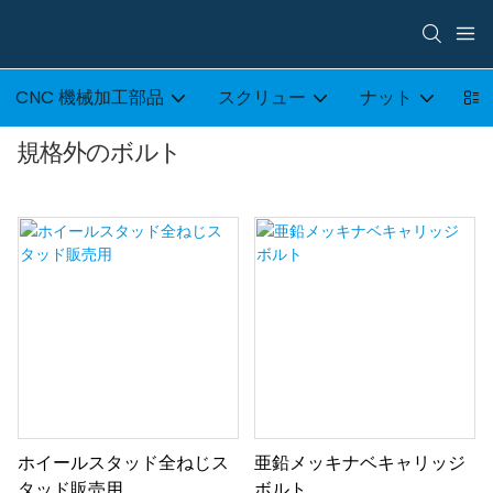
CNC 機械加工部品
スクリュー
ナット
ボ
規格外のボルト
ホイールスタッド全ねじス
亜鉛メッキナベキャリッジ
タッド販売用
ボルト