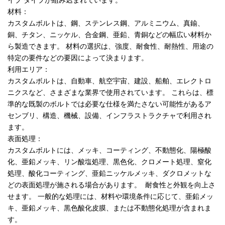
材料：
カスタムボルトは、鋼、ステンレス鋼、アルミニウム、真鍮、
銅、チタン、ニッケル、合金鋼、亜鉛、青銅などの幅広い材料か
ら製造できます。 材料の選択は、強度、耐食性、耐熱性、用途の
特定の要件などの要因によって決まります。
利用エリア：
カスタムボルトは、自動車、航空宇宙、建設、船舶、エレクトロ
ニクスなど、さまざまな業界で使用されています。 これらは、標
準的な既製のボルトでは必要な仕様を満たさない可能性があるア
センブリ、構造、機械、設備、インフラストラクチャで利用され
ます。
表面処理：
カスタムボルトには、メッキ、コーティング、不動態化、陽極酸
化、亜鉛メッキ、リン酸塩処理、黒色化、クロメート処理、窒化
処理、酸化コーティング、亜鉛ニッケルメッキ、ダクロメットな
どの表面処理が施される場合があります。 耐食性と外観を向上さ
せます。 一般的な処理には、材料や環境条件に応じて、亜鉛メッ
キ、亜鉛メッキ、黒色酸化皮膜、または不動態化処理が含まれま
す。