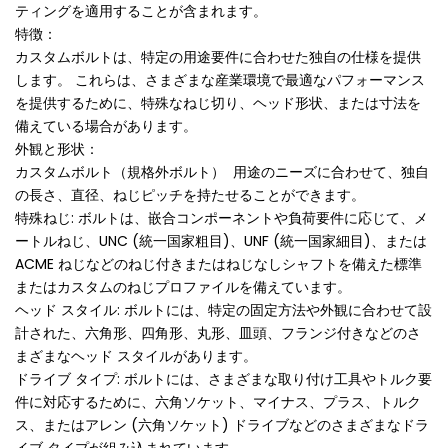
ティングを適用することが含まれます。
特徴：
カスタムボルトは、特定の用途要件に合わせた独自の仕様を提供
します。 これらは、さまざまな産業環境で最適なパフォーマンス
を提供するために、特殊なねじ切り、ヘッド形状、または寸法を
備えている場合があります。
外観と形状：
カスタムボルト（規格外ボルト） 用途のニーズに合わせて、独自
の長さ、直径、ねじピッチを持たせることができます。
特殊ねじ: ボルトは、嵌合コンポーネントや負荷要件に応じて、メ
ートルねじ、UNC (統一国家粗目)、UNF (統一国家細目)、または
ACME ねじなどのねじ付きまたはねじなしシャフトを備えた標準
またはカスタムのねじプロファイルを備えています。
ヘッド スタイル: ボルトには、特定の固定方法や外観に合わせて設
計された、六角形、四角形、丸形、皿頭、フランジ付きなどのさ
まざまなヘッド スタイルがあります。
ドライブ タイプ: ボルトには、さまざまな取り付け工具やトルク要
件に対応するために、六角ソケット、マイナス、プラス、トルク
ス、またはアレン (六角ソケット) ドライブなどのさまざまなドラ
イブ タイプが組み込まれています。