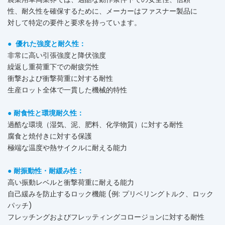
性、耐久性を確保するために、メーカーはファスナー製品に
対して特定の要件と要求を持っています。
●
優れた強度と耐久性：
非常に高い引張強度と降伏強度
繰返し重荷重下での耐疲労性
衝撃および衝撃荷重に対する耐性
生産ロット全体で一貫した機械的特性
●
耐食性と環境耐久性：
過酷な環境（湿気、泥、肥料、化学物質）に対する耐性
腐食と焼付きに対する保護
極端な温度や熱サイクルに耐える能力
●
耐振動性・耐緩み性：
高い振動レベルと衝撃荷重に耐える能力
自己緩みを防止するロック機能 (例: プリベリングトルク、ロック
パッチ)
フレッチングおよびフレッティングコロージョンに対する耐性