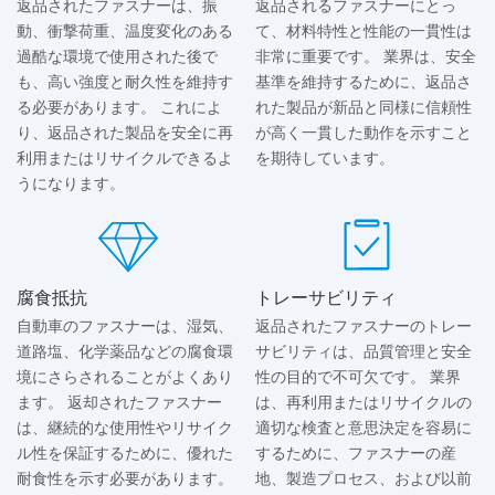
返品されたファスナーは、振
返品されるファスナーにとっ
動、衝撃荷重、温度変化のある
て、材料特性と性能の一貫性は
過酷な環境で使用された後で
非常に重要です。 業界は、安全
も、高い強度と耐久性を維持す
基準を維持するために、返品さ
る必要があります。 これによ
れた製品が新品と同様に信頼性
り、返品された製品を安全に再
が高く一貫した動作を示すこと
利用またはリサイクルできるよ
を期待しています。
うになります。
腐食抵抗
トレーサビリティ
自動車のファスナーは、湿気、
返品されたファスナーのトレー
道路塩、化学薬品などの腐食環
サビリティは、品質管理と安全
境にさらされることがよくあり
性の目的で不可欠です。 業界
ます。 返却されたファスナー
は、再利用またはリサイクルの
は、継続的な使用性やリサイク
適切な検査と意思決定を容易に
ル性を保証するために、優れた
するために、ファスナーの産
耐食性を示す必要があります。
地、製造プロセス、および以前