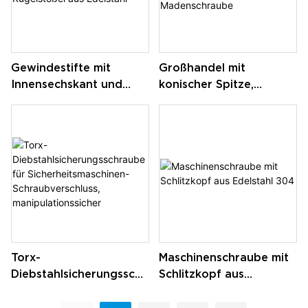
Gewindestifte mit
Großhandel mit
Innensechskant und
konischer Spitze,
Kugelstößel aus
schwarzer Oxid-Hohl-
Edelstahl
Innensechskant-
Madenschraube
Torx-
Maschinenschraube mit
Diebstahlsicherungsschr
Schlitzkopf aus
aube für
Edelstahl 304
Sicherheitsmaschinen-