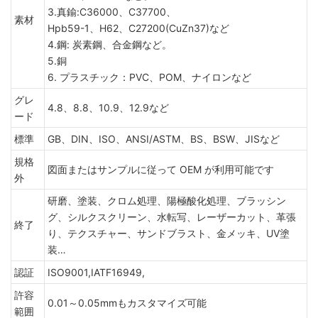
3.真鍮:C36000、C37700、
素材
Hpb59-1、H62、C27200(CuZn37)など
4.鋼: 炭素鋼、合金鋼など。
5.銅
6. プラスチック：PVC、POM、ナイロンなど
グレ
4.8、8.8、10.9、12.9など
ード
標準
GB、DIN、ISO、ANSI/ASTM、BS、BSW、JISなど
規格
図面またはサンプルに従って OEM が利用可能です
外
研磨、塗装、クロム処理、陽極酸化処理、ブラッシン
グ、シルクスクリーン、水転写、レーザーカット、革張
終了
り、テクスチャー、サンドブラスト、金メッキ、UV塗
装…
認証
ISO9001,IATF16949,
許容
0.01～0.05mmもカスタマイズ可能
範囲