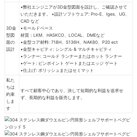
•弊社エンジニアが3D金型図面を設計し、ご確認させて
いただきます。 •設計ソフトウェア: Pro-E、Iges、UG、
CAD など
3D金
•モールドベース
型図
材質：LKM、HASKCO、LOCAL、DMEなど
面の
•金型コア材料: 718H、S136H、NAK80、P20 ect
設計
•金型キャビティ: シングル & マルチキャビティ
•ランナー: コールド ランナーまたはホット ランナー
•ゲート: ピンポイント ゲートまたはエッジ ゲート
•仕上げ: ポリッシュまたはセミマット
私た
ちは
すべて顧客中心であり、決して短期的な利益を追求せ
約束
ず、長期的な利益を販売します。
しま
す