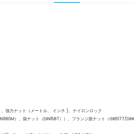
439）、強力ナット（メートル、
インチ
)、ナイロンロック
IN980M）、袋ナット（DIN1587））、フランジ面ナット（GB6177/