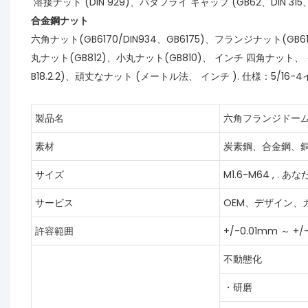
溶接ナット (DIN 929)、バタフライ キャップ (GB62、DIN 31
合金鋼ナット
六角ナット(GB6170/DIN934、GB6175)、フランジナット(GB617
丸ナット(GB812)、小丸ナット(GB810)、
インチ
四角ナット、
B18.2.2)、頑丈なナット (メートル法、
インチ
). 仕様：5/16-
製品名
六角フランジドー
素材
炭素鋼、合金鋼、
サイズ
M1.6-M64
,
.
あな
サービス
OEM、デザイン、
許容範囲
+/-0.01mm ～ +/
不動態化
・研磨