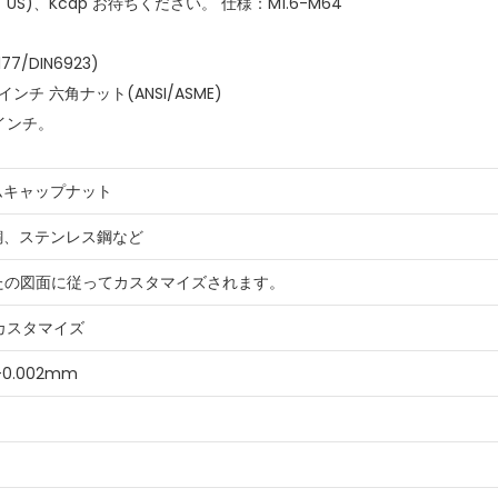
5、US)、Kcap お待ちください。 仕様：M1.6-M64
7/DIN6923)
インチ
六角ナット(ANSI/ASME)
4インチ。
ムキャップナット
銅、ステンレス鋼など
たの図面に従ってカスタマイズされます。
カスタマイズ
-0.002mm