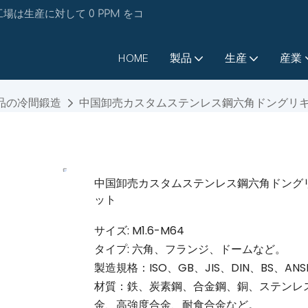
は生産に対して 0 PPM をコ
HOME
製品
生産
産業
品の冷間鍛造
中国卸売カスタムステンレス鋼六角ドングリ
中国卸売カスタムステンレス鋼六角ドング
ット
サイズ: M1.6-M64
タイプ: 六角、フランジ、ドームなど。
製造規格：ISO、GB、JIS、DIN、BS、
材質：鉄、炭素鋼、合金鋼、銅、ステンレ
金、高強度合金、耐食合金など。