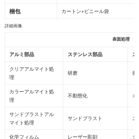
梱包
カートン+ビニール袋
詳細画像
表面処理
アルミ部品
ステンレス部品
ス
クリアアルマイト処
研磨
亜
理
カラーアルマイト処
不動態化
オ
理
サンドブラストアル
サンドブラスト
ニ
マイト処理
化学フィルム
レーザー彫刻
ク