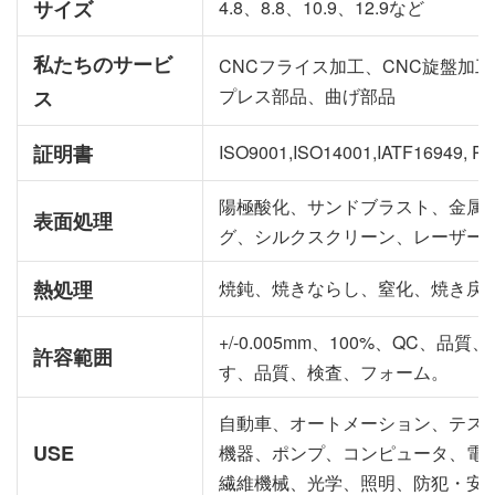
サイズ
4.8、8.8、10.9、12.9など
私たちのサービ
CNCフライス加工、CNC旋盤加
プレス部品、曲げ部品
ス
証明書
ISO9001,ISO14001,IATF16949, 
陽極酸化、サンドブラスト、金属
表面処理
グ、シルクスクリーン、レーザー
熱処理
焼鈍、焼きならし、窒化、焼き戻
+/-0.005mm、100%、QC
許容範囲
す、品質、検査、フォーム。
自動車、オートメーション、テス
USE
機器、ポンプ、コンピュータ、電
繊維機械、光学、照明、防犯・安全、