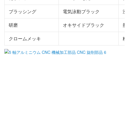
ブラッシング
電気泳動ブラック
浸
研磨
オキサイドブラック
熱
クロームメッキ
粉