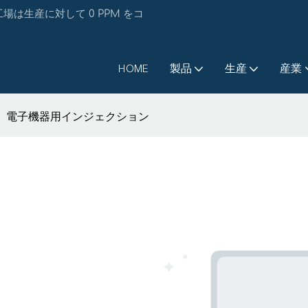
は生産に対して 0 PPM をコ
HOME
製品
生産
産業
電子機器用インジェクション