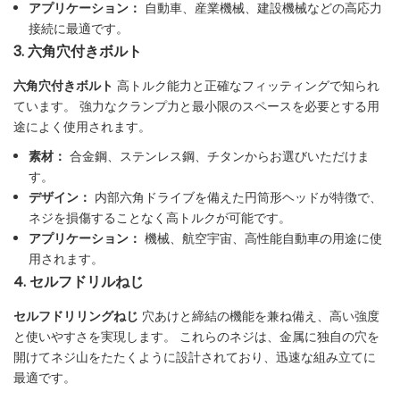
アプリケーション：
自動車、産業機械、建設機械などの高応力
接続に最適です。
3. 六角穴付きボルト
六角穴付きボルト
高トルク能力と正確なフィッティングで知られ
ています。 強力なクランプ力と最小限のスペースを必要とする用
途によく使用されます。
素材：
合金鋼、ステンレス鋼、チタンからお選びいただけま
す。
デザイン：
内部六角ドライブを備えた円筒形ヘッドが特徴で、
ネジを損傷することなく高トルクが可能です。
アプリケーション：
機械、航空宇宙、高性能自動車の用途に使
用されます。
4. セルフドリルねじ
セルフドリリングねじ
穴あけと締結の機能を兼ね備え、高い強度
と使いやすさを実現します。 これらのネジは、金属に独自の穴を
開けてネジ山をたたくように設計されており、迅速な組み立てに
最適です。