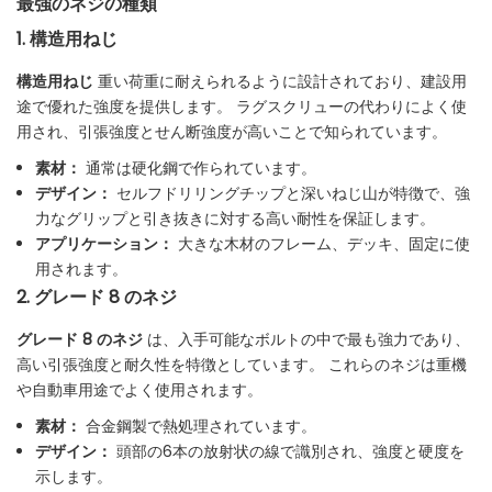
最強のネジの種類
1. 構造用ねじ
構造用ねじ
重い荷重に耐えられるように設計されており、建設用
途で優れた強度を提供します。 ラグスクリューの代わりによく使
用され、引張強度とせん断強度が高いことで知られています。
素材：
通常は硬化鋼で作られています。
デザイン：
セルフドリリングチップと深いねじ山が特徴で、強
力なグリップと引き抜きに対する高い耐性を保証します。
アプリケーション：
大きな木材のフレーム、デッキ、固定に使
用されます。
2. グレード 8 のネジ
グレード 8 のネジ
は、入手可能なボルトの中で最も強力であり、
高い引張強度と耐久性を特徴としています。 これらのネジは重機
や自動車用途でよく使用されます。
素材：
合金鋼製で熱処理されています。
デザイン：
頭部の6本の放射状の線で識別され、強度と硬度を
示します。