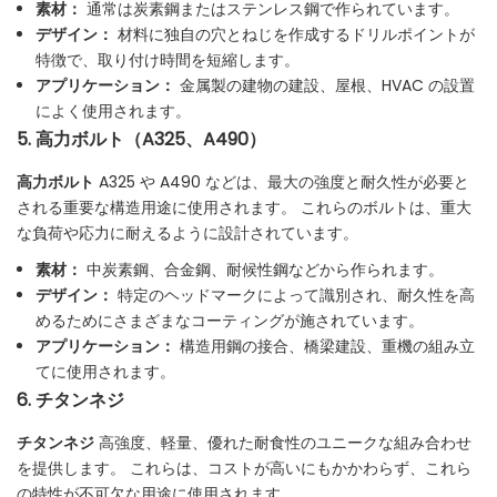
素材：
通常は炭素鋼またはステンレス鋼で作られています。
デザイン：
材料に独自の穴とねじを作成するドリルポイントが
特徴で、取り付け時間を短縮します。
アプリケーション：
金属製の建物の建設、屋根、HVAC の設置
によく使用されます。
5. 高力ボルト（A325、A490）
高力ボルト
A325 や A490 などは、最大の強度と耐久性が必要と
される重要な構造用途に使用されます。 これらのボルトは、重大
な負荷や応力に耐えるように設計されています。
素材：
中炭素鋼、合金鋼、耐候性鋼などから作られます。
デザイン：
特定のヘッドマークによって識別され、耐久性を高
めるためにさまざまなコーティングが施されています。
アプリケーション：
構造用鋼の接合、橋梁建設、重機の組み立
てに使用されます。
6. チタンネジ
チタンネジ
高強度、軽量、優れた耐食性のユニークな組み合わせ
を提供します。 これらは、コストが高いにもかかわらず、これら
の特性が不可欠な用途に使用されます。