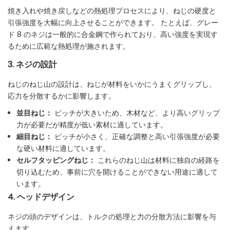
焼き入れや焼き戻しなどの熱処理プロセスにより、ねじの硬度と
引張強度を大幅に向上させることができます。 たとえば、グレー
ド 8 のネジは一般的に合金鋼で作られており、高い強度を実現す
るために広範な熱処理が施されます。
3. ネジの設計
ねじのねじ山の設計は、ねじが材料をいかにうまくグリップし、
応力を分散するかに影響します。
並目ねじ：
ピッチが大きいため、木材など、より高いグリップ
力が必要だが精度が低い素材に適しています。
細目ねじ：
ピッチが小さく、正確な調整と高い引張強度が必要
な硬い材料に適しています。
セルフタッピングねじ：
これらのねじ山は材料に独自の経路を
切り込むため、事前に穴を開けることができない用途に適して
います。
4. ヘッドデザイン
ネジの頭のデザインは、トルクの処理と力の分散方法に影響を与
えます。