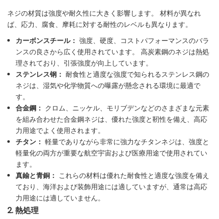
ネジの材質は強度や耐久性に大きく影響します。 材料が異なれ
ば、応力、腐食、摩耗に対する耐性のレベルも異なります。
カーボンスチール：
強度、硬度、コストパフォーマンスのバラ
ンスの良さから広く使用されています。 高炭素鋼のネジは熱処
理されており、引張強度が向上しています。
ステンレス钢：
耐食性と適度な強度で知られるステンレス鋼の
ネジは、湿気や化学物質への曝露が懸念される環境に最適で
す。
合金鋼：
クロム、ニッケル、モリブデンなどのさまざまな元素
を組み合わせた合金鋼ネジは、優れた強度と靭性を備え、高応
力用途でよく使用されます。
チタン：
軽量でありながら非常に強力なチタンネジは、強度と
軽量化の両方が重要な航空宇宙および医療用途で使用されてい
ます。
真鍮と青銅：
これらの材料は優れた耐食性と適度な強度を備え
ており、海洋および装飾用途には適していますが、通常は高応
力用途には適していません。
2. 熱処理